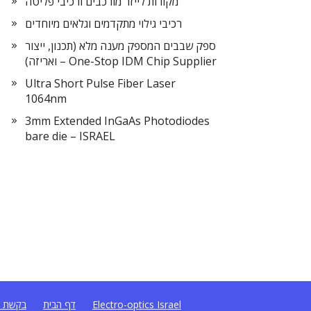
מקורות לייזר מורכבים ורכיבי פליטה
רכיבי גילוי מתקדמים וגלאים מיוחדים
ספק שבבים המספק מענה מלא (תכנון, ייצור
ואריזה) – One-Stop IDM Chip Supplier
Ultra Short Pulse Fiber Laser
1064nm
3mm Extended InGaAs Photodiodes
bare die – ISRAEL
Electro-optics Israel
דף הבית
בקשת ה