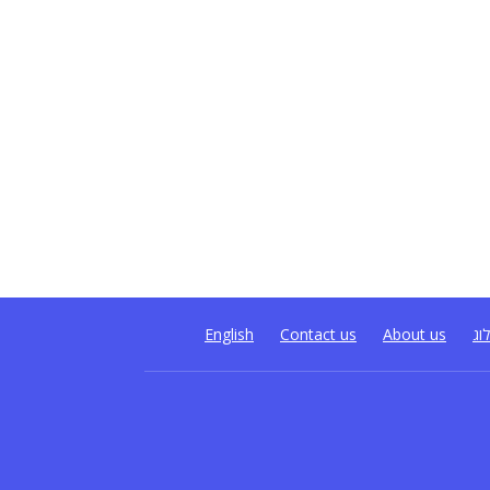
וג
About us
Contact us
English