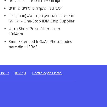
מקורות לייזר מורכבים ורכיבי פליטה
רכיבי גילוי מתקדמים וגלאים מיוחדים
ספק שבבים המספק מענה מלא (תכנון, ייצור
ואריזה) – One-Stop IDM Chip Supplier
Ultra Short Pulse Fiber Laser
1064nm
3mm Extended InGaAs Photodiodes
bare die – ISRAEL
Electro-optics Israel
דף הבית
בקשת ה