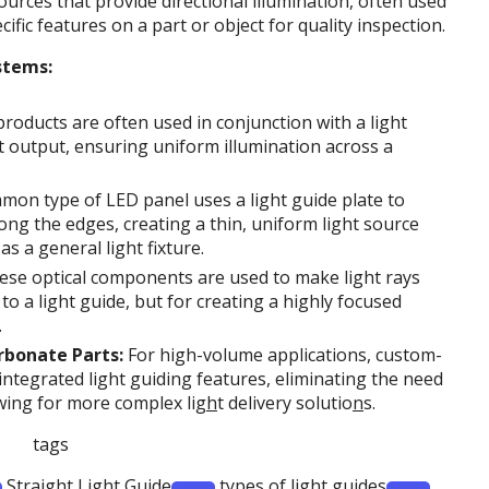
ources that provide directional illumination, often used
ific features on a part or object for quality inspection.
stems:
roducts are often used in conjunction with a light
t output, ensuring uniform illumination across a
on type of LED panel uses a light guide plate to
ong the edges, creating a thin, uniform light source
as a general light fixture.
se optical components are used to make light rays
 to a light guide, but for creating a highly focused
.
rbonate Parts:
For high-volume applications, custom-
ntegrated light guiding features, eliminating the need
wing for more complex lig
h
t delivery solutio
n
s.
tags
Straight Light Guide
types of light guides