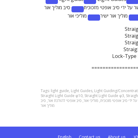
Remove
Remove
R
ר על ידי סיב אופטי מזכוכית
סיב מוליך אור
term:
term:
te
Remove
מוליך אור ישיר
מוליכי אור
light
Light
St
term:
Remove
R
guide
Guides
Li
סיב
term:
t
Gu
Strai
מוליך
ך
מוליכי
Strai
אור
ר
אור
Strai
ר
Straig
Lock-Type 
================
Tags:
light guide
,
Light Guides
,
Light Guiding/Concentrat
Straight Light Guide φ10
,
Straight Light Guide φ3
,
Straig
סיב
,
סיב אופטי להולכת אור
,
מוליכי אור
,
על ידי סיב אופטי מזכוכית
מוליך אור
English
Contact us
About us
וג