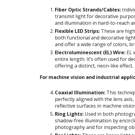
Fiber Optic Strands/Cables:
Indivi
transmit light for decorative purpose
and illumination in hard-to-reach a
Flexible LED Strips:
These are highl
both functional and decorative ligh
and offer a wide range of colors, b
Electroluminescent (EL) Wire:
EL w
entire length. It’s often used for 
offering a distinct, neon-like effect.
For machine vision and industrial appli
Coaxial Illumination:
This techniqu
perfectly aligned with the lens axis
reflective surfaces in machine visio
Ring Lights:
Used in both photogra
shadow-free illumination by encircl
photography and for inspecting objec