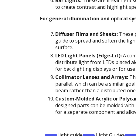
Bar Lights:
These are linear light s
to create contrast and highlight spec
For general illumination and optical sy
Diffuser Films and Sheets:
These p
guide to spread and soften the ligh
surface.
LED Light Panels (Edge-Lit):
A comm
distribute light from LEDs placed al
for backlighting displays or for use 
Collimator Lenses and Arrays:
The
parallel, which can be a similar goal
beam rather than a distributed one
Custom-Molded Acrylic or Polyca
designed parts can be molded with i
for a separate component and allo
light guide
Light Guides