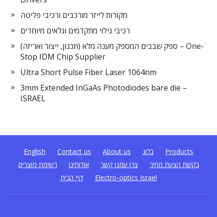
מקורות לייזר מורכבים ורכיבי פליטה
רכיבי גילוי מתקדמים וגלאים מיוחדים
ספק שבבים המספק מענה מלא (תכנון, ייצור ואריזה) – One-
Stop IDM Chip Supplier
Ultra Short Pulse Fiber Laser 1064nm
3mm Extended InGaAs Photodiodes bare die –
ISRAEL
Products
בלוג
About us
Contact us
English
בקשת הצעת מחיר
צרו עמנו קשר
אודותינו
רשימת מוצרים
Electro-optics Israel
דף הבית