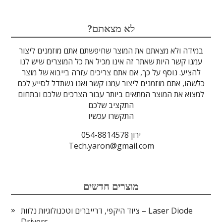
לדים
גבישים
עדשות
טרה-הרץ
מוליכי אור
מיגון קרינה
מקורות אור
מוצרי קוורץ
אלקטרוניקה
מוצרים אחרים
סיבים אופטיים
גלאים וחיישנים
זכוכיות וציפויים
ספקטרוסקופיה
מסננים אופטיים
הדמיה ומצלמות
מתקנים לרפואה
לייזרים ומוצרי בטיחות לייזר
אופטומכניקה ובקרת תנועה
?לא מצאתם
במידה ולא מצאתם את המוצר שחיפשתם אתם מוזמנים ליצור
עמנו קשר היות שאתר זה אינו מכיל את כל המוצרים שיש לנו
להציע. נוסף על כך, אם אתם צריכים עזרה בייבוא של מוצר
כלשהו, אתם מוזמנים ליצור עמנו קשר ואנו נשתדל לסייע לכם
למצוא את המוצר המתאים ביותר עבור הצרכים שלכם ובתחום
התקציב שלכם
התקשרו עכשיו
ירון 054-8814578
Tech.yaron@gmail.com
מוצרים חדשים
ציוד היקפי, דרייברים וטכנולוגיות נלוות – Laser Diode
Drivers