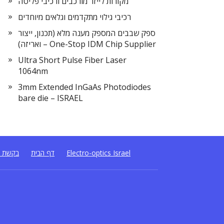
מקורות לייזר מורכבים ורכיבי פליטה
רכיבי גילוי מתקדמים וגלאים מיוחדים
ספק שבבים המספק מענה מלא (תכנון, ייצור
ואריזה) – One-Stop IDM Chip Supplier
Ultra Short Pulse Fiber Laser
1064nm
3mm Extended InGaAs Photodiodes
bare die – ISRAEL
Electro-optics Israel
דף הבית
בקשת ה