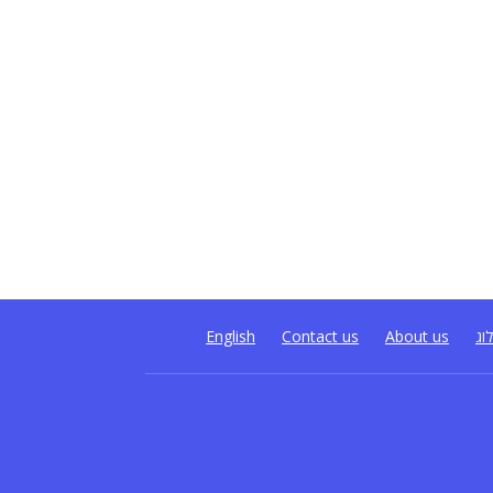
וג
About us
Contact us
English