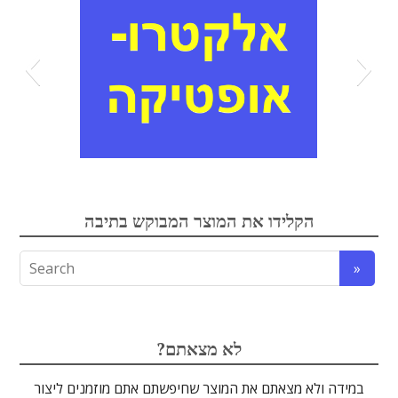
אלקטרואופטיקה
הקלידו את המוצר המבוקש בתיבה
לדים
גבישים
עדשות
טרה-הרץ
מוליכי אור
מיגון קרינה
מקורות אור
מוצרי קוורץ
אלקטרוניקה
מוצרים אחרים
סיבים אופטיים
גלאים וחיישנים
זכוכיות וציפויים
ספקטרוסקופיה
מסננים אופטיים
הדמיה ומצלמות
מתקנים לרפואה
לייזרים ומוצרי בטיחות לייזר
אופטומכניקה ובקרת תנועה
?לא מצאתם
במידה ולא מצאתם את המוצר שחיפשתם אתם מוזמנים ליצור