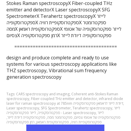
Stokes Raman spectroscopy
X Fiber-coupled THz
emitter and detector
X Laser spectroscopy
X SFG
X לייזר
X Terahertz spectroscopy
Spectrometer
X ספקטרומטר
X ספקטרוסקופיית רוויה
ספקטרוסקופיה
X לייזר ספקטרוסקופיה של אטומי
X ספקטרוסקופית ראמאן
מסה
X ספקטרוסקופיה דיודת לייזר
X רמן ספקטרוסקופיה
צסיום
=======================================
design and produce complete and ready to use
systems for various spectroscopy applications like
THZ spectroscopy, Vibrational sum frequency
generation spectroscopy
Tags:
CARS spectroscopy and imaging
,
Coherent anti-Stokes Raman
spectroscopy
,
Fiber-coupled THz emitter and detector
,
infrared diode
,
laser for raman spectroscopy at 785nm דיודת לייזר לראמאן ספקטרוסקופיה
לייזר
,
Terahertz spectroscopy
,
SFG Spectrometer
,
Laser spectroscopy
לייזר
,
לייזר ספקטרוסקופיה - Laser spectroscopy
ספקטרוסקופיה
,
ספקטרוסקופיה של אטומי צסיום
,
ספקטרומטר מסה
,
ספקטרוסקופיה דיודת לייזר
,
ספקטרוסקופיית רוויה
,
ספקטרוסקופית ראמאן
,
רמן ספקטרוסקופיה