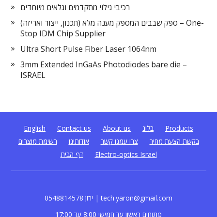
רכיבי גילוי מתקדמים וגלאים מיוחדים
ספק שבבים המספק מענה מלא (תכנון, ייצור ואריזה) – One-
Stop IDM Chip Supplier
Ultra Short Pulse Fiber Laser 1064nm
3mm Extended InGaAs Photodiodes bare die –
ISRAEL
Products
בלוג
About us
Contact us
English
בקשת הצעת מחיר
צרו עמנו קשר
אודותינו
רשימת מוצרים
Electro-optics Israel
דף הבית
0548814578 ירון | tech.yaron@gmail.com
פתוחים ראשון עד חמישי 8:00 עד 17:00