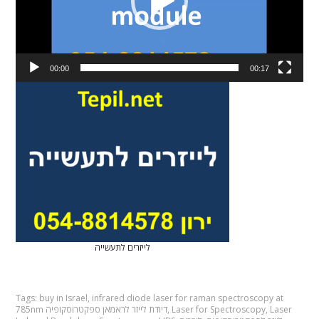
00:00
00:17
לייזרים לתעשייה
Tags:
buy in Israel
,
infrared diode laser for raman spectroscopy at
Laser
,
Laser for Spectroscopy
,
785nm דיודת לייזר לראמאן ספקטרוסקופיה