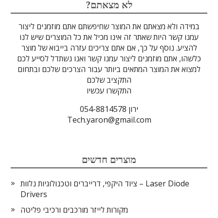
לדים
גבישים
עדשות
אופטיקה
טרה-הרץ
מוליכי אור
מיגון קרינה
מקורות אור
מוצרי קוורץ
אלקטרוניקה
מוצרים אחרים
סיבים אופטיים
גלאים וחיישנים
זכוכיות וציפויים
ספקטרוסקופיה
מסננים אופטיים
הדמיה ומצלמות
מתקנים לרפואה
לייזרים ומוצרי בטיחות לייזר
אופטומכניקה ובקרת תנועה
?לא מצאתם
במידה ולא מצאתם את המוצר שחיפשתם אתם מוזמנים ליצור
עמנו קשר היות שאתר זה אינו מכיל את כל המוצרים שיש לנו
להציע. נוסף על כך, אם אתם צריכים עזרה בייבוא של מוצר
כלשהו, אתם מוזמנים ליצור עמנו קשר ואנו נשתדל לסייע לכם
למצוא את המוצר המתאים ביותר עבור הצרכים שלכם ובתחום
התקציב שלכם
התקשרו עכשיו
ירון 054-8814578
Tech.yaron@gmail.com
מוצרים חדשים
ציוד היקפי, דרייברים וטכנולוגיות נלוות – Laser Diode
Drivers
מקורות לייזר מורכבים ורכיבי פליטה