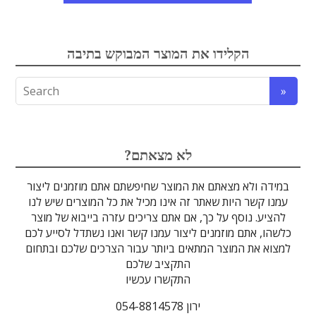
אלקטרואופטיקה
הקלידו את המוצר המבוקש בתיבה
לדים
גבישים
עדשות
טרה-הרץ
מוליכי אור
מיגון קרינה
מקורות אור
מוצרי קוורץ
אלקטרוניקה
מוצרים אחרים
סיבים אופטיים
גלאים וחיישנים
זכוכיות וציפויים
ספקטרוסקופיה
מסננים אופטיים
הדמיה ומצלמות
מתקנים לרפואה
לייזרים ומוצרי בטיחות לייזר
אופטומכניקה ובקרת תנועה
?לא מצאתם
במידה ולא מצאתם את המוצר שחיפשתם אתם מוזמנים ליצור
עמנו קשר היות שאתר זה אינו מכיל את כל המוצרים שיש לנו
להציע. נוסף על כך, אם אתם צריכים עזרה בייבוא של מוצר
כלשהו, אתם מוזמנים ליצור עמנו קשר ואנו נשתדל לסייע לכם
למצוא את המוצר המתאים ביותר עבור הצרכים שלכם ובתחום
התקציב שלכם
התקשרו עכשיו
ירון 054-8814578