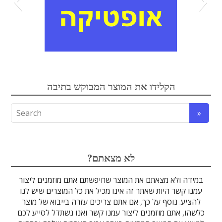
אלקטרואופטיקה
הקלידו את המוצר המבוקש בתיבה
לדים
גבישים
עדשות
אופטיקה
טרה-הרץ
מוליכי אור
מיגון קרינה
מקורות אור
מוצרי קוורץ
אלקטרוניקה
מוצרים אחרים
סיבים אופטיים
גלאים וחיישנים
זכוכיות וציפויים
ספקטרוסקופיה
מסננים אופטיים
הדמיה ומצלמות
מתקנים לרפואה
לייזרים ומוצרי בטיחות לייזר
אופטומכניקה ובקרת תנועה
?לא מצאתם
במידה ולא מצאתם את המוצר שחיפשתם אתם מוזמנים ליצור
עמנו קשר היות שאתר זה אינו מכיל את כל המוצרים שיש לנו
להציע. נוסף על כך, אם אתם צריכים עזרה בייבוא של מוצר
כלשהו, אתם מוזמנים ליצור עמנו קשר ואנו נשתדל לסייע לכם