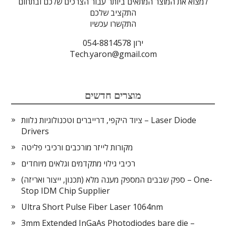
למצוא את המוצר המתאים ביותר עבור הצרכים שלכם ובתחום
התקציב שלכם
התקשרו עכשיו
ירון 054-8814578
Tech.yaron@gmail.com
מוצרים חדשים
ציוד היקפי, דרייברים וטכנולוגיות נלוות – Laser Diode
Drivers
מקורות לייזר מורכבים ורכיבי פליטה
רכיבי גילוי מתקדמים וגלאים מיוחדים
ספק שבבים המספק מענה מלא (תכנון, ייצור ואריזה) – One-
Stop IDM Chip Supplier
Ultra Short Pulse Fiber Laser 1064nm
3mm Extended InGaAs Photodiodes bare die –