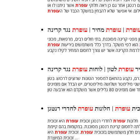
ם רנטגן אחר גם כן ראה חלוקי
עופרת
אשר ניתנו לו או
לום. אי אפשר שלא להבחין במשקל הכבד של ה
עופרת
ופרת
|
עופרת
מחיר |
עופרת
נגד קרינה
ן מפני קרינה מסוכנת. בתי חולים רבים, מרפאות, מכוני
הוא לפי משקל. בדרך כלל משתמשים ביריעות
עופרת
ר
עופרת
לטון | לוחות
עופרת
נגד קרינה
גרם, נקבע בהתאם למספר הטונות שרוצים לרכוש. בטון
שני מילימטר ושלושה מילימטרים. יש הבדל אם מזמינים
כית
עופרת
| חלונות
עופרת
לחדרי רנטגן
חלונות
עופרת
לחדרי רנטגן זכוכית
עופרת
היא זכוכית
תה לחסום קרינת רנטגן מסוכנת. במקומות בהם קיימת
ים חלון משתמשים בזכוכית
עופרת
. זכוכית
עופרת
היא
זכוכית המיוצרת …