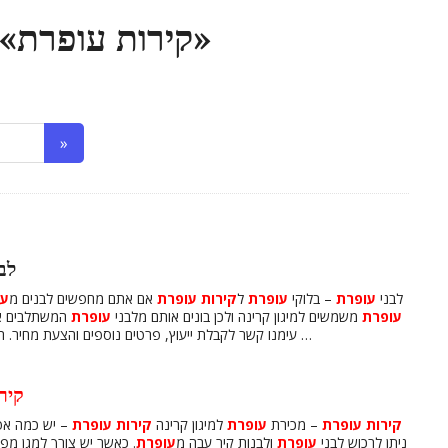
Search results for «קירות עופרת»
אופטיקה
לב
לבני
עופרת
– בלוקי
עופרת
ל
קירות
עופרת
אם אתם מחפשים לבנים מ
עו
עופרת
משמשים למיגון קרינה ולכן בונים אותם מלבני
עופרת
המשתלבים אחד
עימנו קשר לקבלת ייעוץ, פרטים נוספים והצעת מחיר. התקשרו עוד היום. נשמח לשוחח עימכם ניתן להזמין לבני …
קיר
קירות
עופרת
– מכירת
עופרת
למיגון קרינה
קירות
עופרת
– יש כמה אפש
ניתן לרכוש לבני
עופרת
ולבנות קיר עבה מ
עופרת
. כאשר יש צורך למגן מפנ