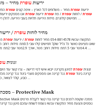
יריעות
עופרת
מחיר – משל
יריעות
עופרת
מחיר – משלוחים לכל הארץ – איפה קונים
עופרת
התקשרו עכשיו 78
עופרת
/ לוחות
עופרת
/ פח
עופרת
יריעות
עופרת
אנו מספקים יריעות
חמישים קילוגרם. מידות היריעה תלויות בעובי היריעה. להלן רשימה של גלילים שאנו מציעים עובי 0.5ממ: מידות: רוחב: …
מחיר לוחות
עופרת
/ יריעו
התקשרו עכשיו 054-8814578 מחיר לוחות
עופרת
/ יריעות
עופרת
מחי
4.4מטר עובי 1.5ממ: מידות: רוחב: מטר, אורך: 2.9מטר עובי 2ממ: מידות: רוחב: מטר, אורך: 2.2מטר עובי 3ממ: מידות: רוחב: …
ZF7 lead glass – זגוגית
עופ
ZF7 lead glass – זגוגית
עופרת
למיגון מקרינה ייבוא אישי לפי דרישה – צרו קשר עוד היום מ
קרינה ביגוד
עופרת
נגד קרינה אנו מספקים מוצרי ביגוד נגד קרינה מכל ה
כובע, קולר לצוואר, כפפות, משקפיים להגנת העיניים מקרינה ועוד. צרו עמנו …
– Protective Mask
מסכה 
– Protective Mask מסכה שקופה לפנים נגד קרינה 
נוספים והצעת מחיר התקשרו עכשיו נשמח לשוחח עמכם מיגון נגד קרינה: