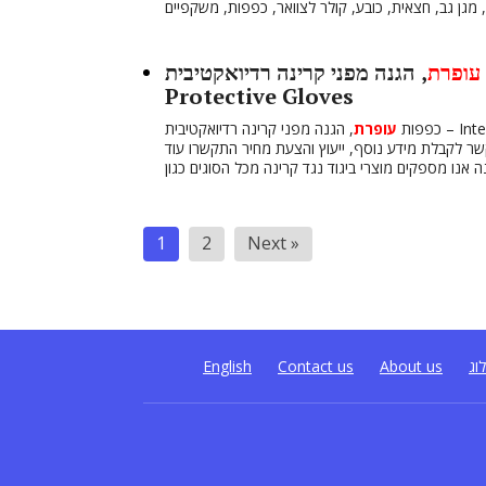
עופרת
, הגנה מפני קרינה רדיואקטיבית – Intervenient Radiation
Protective Gloves
כפפות
עופרת
קשר לקבלת מידע נוסף, ייעוץ והצעת מחיר התקשרו עוד
Posts
1
2
Next »
pagination
וג
About us
Contact us
English