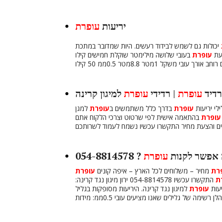
יריעות
עופרת
יכולות גם לשמש לבידוד רעשים. היות שמדובר במתכת
יעת
עופרת
בעובי שלושה מילימטר שוקלת חמישים קילו
רדיד
עופרת
| רדידי
עופרת
למיגון קרינה
לי יריעות
עופרת
בדרך כלל משתמשים ב
עופרת
למגן
עופרת
בהתאמה אישית לפי שרטוט וצרכי הלקוח אתם
 אפשר לקנות
עופרת
? 054-8814578
רת
מחיר – משלוחים לכל הארץ – איפה קונים
עופרת
ת
התקשרו עכשיו 054-8814578 ירון מיגון נגד קרינה:
עות
עופרת
למיגון נגד קרינה. היריעות מסופקות בגליל