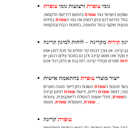
גומי
עופרת
ורצועות גומי
עופרת
משווקים בישראל גומי
עופרת
בהתאם לדרישת הלקוחות.
דל הדרוש לכם וניתן להזמין את גומי ה
עופרת
במידות
גון
קירות
מקרינה – לוחות למיגון קרינה
ן קרינה. אין צורך לבנות קיר מחדש על מנת למגן אותו
שקיר אינו חוסם קרינה ולכן גם במכוני צילום רנטגן יש
רות
ייצור מוצרי
עופרת
בהתאמה אישית
של תכונות ה
עופרת
השונות ניתן לייצר ממנה מוצרים
טיבי, לוחות
עופרת
ניידים, יריעות
עופרת
למיגון קרינת
 מ
עופרת
, מיכלי אשפה לפסולת רדיואקטיבית, צינורות
, מוטות …
עופרת
, משקולות
עופרת
עופרת
קרינה
ינה אצל רופא השיניים. רוב רופאי השיניים משתמשים