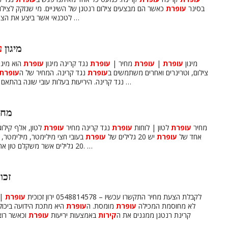
בסינר
עופרת
כאשר הם מבצעים צילום רנטגן של השיניים. מי שנזקק לצילו
…
לטכנאי אשר ביצע את הצי
מיגון
ע
מיגון
עופרת
|
עופרת
מחיר |
עופרת
נגד קרינה מיגון
עופרת
הוא מיגו
צילום, וטרינרים ואחרים משתמשים ב
עופרת
נגד קרינה. המחיר של ה
עופרת
נגד קרינה. היריעות בעלות עובי שונה בהתאם לרמת הקרינה אשר יש צורך לחסום המחיר לקילו נקבע …
מחי
מחיר
עופרת
לטון | לוחות
עופרת
נגד קרינה מחיר
עופרת
לטון, אלף קילו
אחד של
עופרת
יש 20 גלילים של
עופרת
בעובי חצי מילימטר, מילימטר, 
20 גלילים אשר משקלם טון אחד ואם מזמינים 80 גלילים אשר משקלם הוא ארבעה טון. …
זכו
לקבלת הצעת מחיר התקשרו עכשיו – 0548814578 ירון זכוכית
עופרת
| 
לא מחוסמת המכילה
עופרת
מומסת. ה
עופרת
היא מתכת הידועה ביכול
קרינת רנטגן ממגנים את ה
קירות
באמצעות יריעות
עופרת
וכאשר רוצ