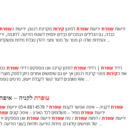
יריעות
עופרת
יריעות
עופרת
למיגון
קירות
מקרינת רנטגן. יריעות ה
עופרת
כבדה, גם הגלילים הנמכרים כבדים יחסית לשטח היריעה. לדוגמה, יר
והמידות שלה הן מטר על מטר וחצי. להלן טבלת מידות ומשקלים רוחב אורך עובי משקל 1מטר 8.8מטר 0.5ממ 50 קילו …
רדיד
עופרת
| רדידי
עופרת
למיגון קרינה אנו מספקים רדידי
עופרת
כגלי
את ה
קירות
מפני קרינת רנטגן אך יש גם שימושים אחרים ניתן לספק מוצרי
מוזמנים ליצור קשר לקבלת ייעוץ, פרטים נוספים והצעת מחיר התקשרו עכשיו נשמח לעמוד לשרותכם We …
עופרת
לקניה – איפה
עופרת
לקניה – איפה אפשר לקנות
עופרת
? 054-8814578 יריעות
עופ
יריעות
עופרת
מחיר – משלוחים לכל הארץ – איפה קונים
עופר
יריעות
עופרת
/ לוחות
עופרת
/ פח
עופרת
יריעות
עופרת
אנו מספקים ירי
של חמישים קילוגרם. מידות היריעה תלויות בעובי היריעה. להלן רשימה של גלילים שאנו מציעים עובי 0.5ממ: מידות: …