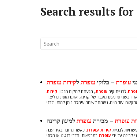
ני
עופרת
– בלוקי
עופרת
ל
קירות
עופרת
פרת
לבניית קיר
עופרת
, הגעתם למקום הנכון.
קירות
 בשני ומונעים מעבר של קרינה. אתם מוזמנים ליצור
ות
עופרת
– מכירת
עופרת
למיגון קרינה
רויות לבניית
קירות
עופרת
. כאשר מדובר בקיר עבה
י קרינה על ידי
עופרת
במרפאות, חדרי רנטגן או מכוני