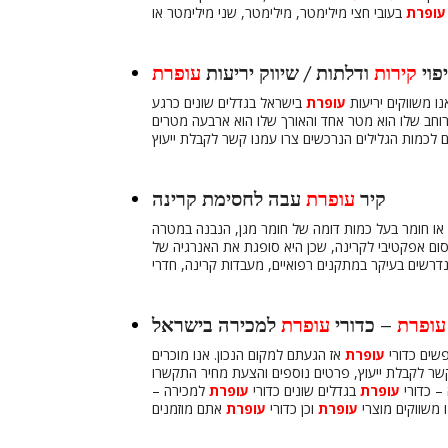
עופרת
קירות
ודלתות / שיווק יריעות
עופרת
ו משווקים יריעות
עופרת
בישראל בגדלים שונים כרגע
מ גליל כזה שוקל 50 קילו הרוחב שלו הוא מטר אחד והאורך שלו הוא ארבעה מטרים
קיר
עופרת
עבה לחסימת קרינה
או חומר בעל כמות דומה של חומר מגן, הנבנה במטרה
ם אפקטיבי לקרינה, שכן היא סופגת את האנרגיה של
עופרת
– כדורי
עופרת
למכירה בישראל
שים כדורי
עופרת
אז הגעתם למקום הנכון. אנו מוכרים
קשר לקבלת ייעוץ, פרטים נוספים והצעת מחיר התקשרו
– כדורי
עופרת
בגדלים שונים כדורי
עופרת
למכירה –
 משווקים מוצרי
עופרת
וכן כדורי
עופרת