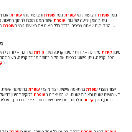
גומי
עופרת
ורצועות גומי
עופרת
גומי
עופרת
ורצועות גומי
עופרת
. אנו 
ניתן להזמין יריעה של גומי
עופרת
אשר ממנו תוכלו לחתוך חתיכות בגו
במכונות שיקוף בנמל התעופה, בתחנות רכבת ובמקומות …
המדוייקות שאתם צריכים. בדרך כלל רואים את רצועות גומי ה
עופרת
מי
מיגון
קירות
מקרינה – לוחות למיגון קרינה מיגון
קירות
מקרינה – לוחות למיגו
מפני קרינה. ניתן פשוט לצפות את הקיר בחומר מבודד קרינה. חשוב להבין 
חומרים מבודדי קרינה. לוח גבס או בלוק רגיל אינם …
ב
קי
ייצור מוצרי
עופרת
בהתאמה אישית ייצור מוצרי
עופרת
בהתאמה אישית. ב
לשימושים שונים ובצורות שונות. יש המייצרים מ
עופרת
בלוקים למיגון רדיואק
רנטגן, מיגון
קירות
ודלתות במרפאות שיניים ומכוני צילום רנטגן, מיכלים
עופרת
קרינה
עופרת
קרינה. כמעט כל אחד מאיתנו פגש ב
עופרת
נגד קר