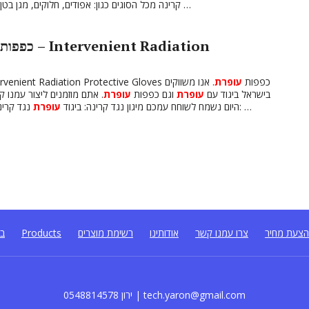
קרינה מכל הסוגים כגון: אפודים, חלוקים, מגן בטן, מגן גב, חצאית, כובע, קולר לצוואר, כפפות, משקפיים …
כפפות
, הגנה מפני קרינה רדיואקטיבית – Intervenient Radiation Protective Gloves כפפות
עופרת
. אנו משווקים
בישראל ביגוד עם
עופרת
וגם כפפות
עופרת
. אתם מוזמנים ליצור עמנו 
נגד קרינה אנו מספקים מוצרי ביגוד נגד קרינה מכל הסוגים כגון: …
היום נשמח לשוחח עמכם מיגון נגד קרינה: ביגוד
עופרת
צעת מחיר
צרו עמנו קשר
אודותינו
רשימת מוצרים
Products
בל
0548814578 ירון | tech.yaron@gmail.com