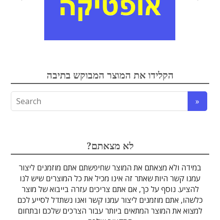
אלקטרואופטיקה
הקלידו את המוצר המבוקש בתיבה
לדים
גבישים
עדשות
אופטיקה
טרה-הרץ
מוליכי אור
מיגון קרינה
מקורות אור
מוצרי קוורץ
אלקטרוניקה
מוצרים אחרים
סיבים אופטיים
גלאים וחיישנים
זכוכיות וציפויים
ספקטרוסקופיה
מסננים אופטיים
הדמיה ומצלמות
מתקנים לרפואה
לייזרים ומוצרי בטיחות לייזר
אופטומכניקה ובקרת תנועה
?לא מצאתם
במידה ולא מצאתם את המוצר שחיפשתם אתם מוזמנים ליצור
עמנו קשר היות שאתר זה אינו מכיל את כל המוצרים שיש לנו
להציע. נוסף על כך, אם אתם צריכים עזרה בייבוא של מוצר
כלשהו, אתם מוזמנים ליצור עמנו קשר ואנו נשתדל לסייע לכם
למצוא את המוצר המתאים ביותר עבור הצרכים שלכם ובתחום