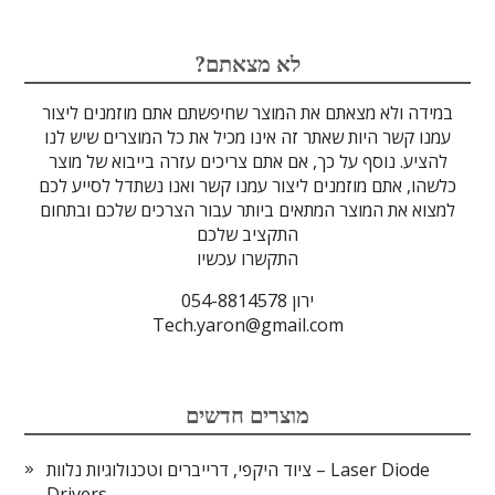
לדים
גבישים
עדשות
אופטיקה
טרה-הרץ
מוליכי אור
מיגון קרינה
מקורות אור
מוצרי קוורץ
אלקטרוניקה
מוצרים אחרים
סיבים אופטיים
גלאים וחיישנים
זכוכיות וציפויים
ספקטרוסקופיה
מסננים אופטיים
הדמיה ומצלמות
מתקנים לרפואה
לייזרים ומוצרי בטיחות לייזר
אופטומכניקה ובקרת תנועה
?לא מצאתם
במידה ולא מצאתם את המוצר שחיפשתם אתם מוזמנים ליצור
עמנו קשר היות שאתר זה אינו מכיל את כל המוצרים שיש לנו
להציע. נוסף על כך, אם אתם צריכים עזרה בייבוא של מוצר
כלשהו, אתם מוזמנים ליצור עמנו קשר ואנו נשתדל לסייע לכם
למצוא את המוצר המתאים ביותר עבור הצרכים שלכם ובתחום
התקציב שלכם
התקשרו עכשיו
ירון 054-8814578
Tech.yaron@gmail.com
מוצרים חדשים
ציוד היקפי, דרייברים וטכנולוגיות נלוות – Laser Diode
Drivers