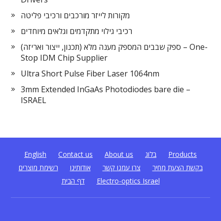
מקורות לייזר מורכבים ורכיבי פליטה
רכיבי גילוי מתקדמים וגלאים מיוחדים
ספק שבבים המספק מענה מלא (תכנון, ייצור ואריזה) – One-
Stop IDM Chip Supplier
Ultra Short Pulse Fiber Laser 1064nm
3mm Extended InGaAs Photodiodes bare die –
ISRAEL
Products
בלוג
About us
Contact us
English
בקשת הצעת מחיר
צרו עמנו קשר
אודותינו
רשימת מוצרים
Electro-optics Israel
דף הבית